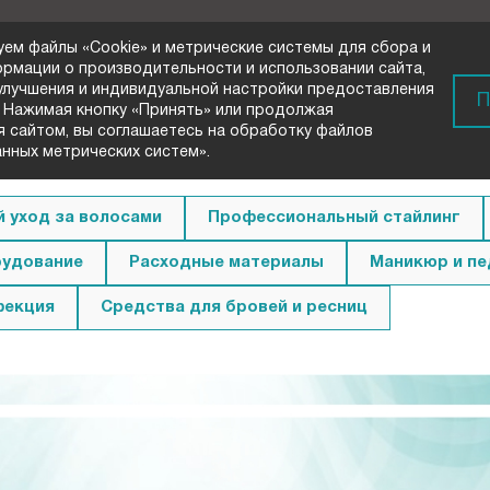
уем файлы «Cookie» и метрические системы для сбора и
ормации о производительности и использовании сайта,
 улучшения и индивидуальной настройки предоставления
) 72-33-00
П
 Нажимая кнопку «Принять» или продолжая
вонок
я сайтом, вы соглашаетесь на обработку файлов
анных метрических систем».
 уход за волосами
Профессиональный стайлинг
удование
Расходные материалы
Маникюр и п
фекция
Средства для бровей и ресниц