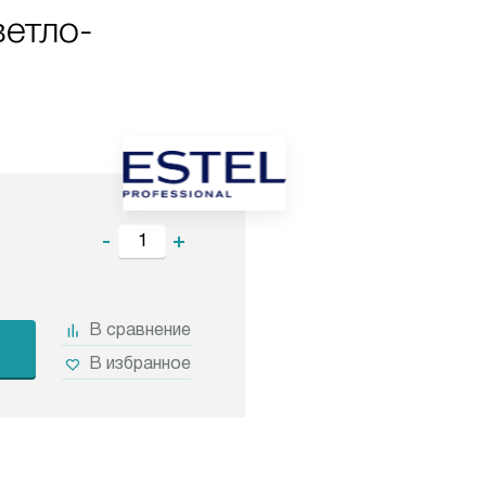
ветло-
-
+
В сравнение
В избранное