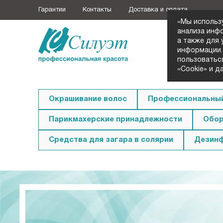
Гарантии
Контакты
Доставка и оплата
«Мы использ
анализа инф
а также для
+7 (3852
информации.
Заказать з
пользоватьс
«Cookie» и д
Окрашивание волос
Профессиональный
Парикмахерские принадлежности
Обор
Средства для загара в солярии
Дезин