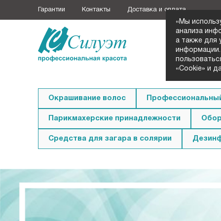
Гарантии
Контакты
Доставка и оплата
«Мы использ
анализа инф
а также для
+7 (3852
информации.
Заказать з
пользоватьс
«Cookie» и д
Окрашивание волос
Профессиональный
Парикмахерские принадлежности
Обор
Средства для загара в солярии
Дезин