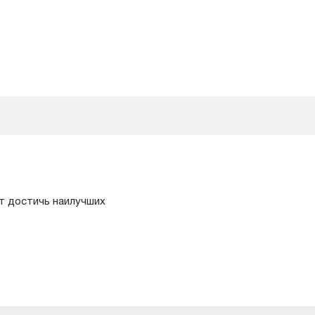
т доcтичь наилучших