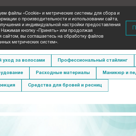
уем файлы «Cookie» и метрические системы для сбора и
ормации о производительности и использовании сайта,
 улучшения и индивидуальной настройки предоставления
) 72-33-00
П
 Нажимая кнопку «Принять» или продолжая
вонок
я сайтом, вы соглашаетесь на обработку файлов
анных метрических систем».
 уход за волосами
Профессиональный стайлинг
удование
Расходные материалы
Маникюр и п
фекция
Средства для бровей и ресниц