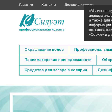
Гарантии
Контакты
Доставка и оплата
«Мы использ
анализа инф
а также для
+7 (3852
информации.
Заказать з
пользоватьс
«Cookie» и д
Окрашивание волос
Профессиональный
Парикмахерские принадлежности
Обор
Средства для загара в солярии
Дезин