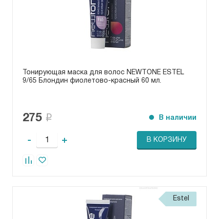
Ежедневный уход (
5
)
Уход за волнистыми волосами (
4
)
Тонирующая маска для волос NEWTONE ESTEL
9/65 Блондин фиолетово-красный 60 мл.
275
В наличии
-
+
В КОРЗИНУ
Estel