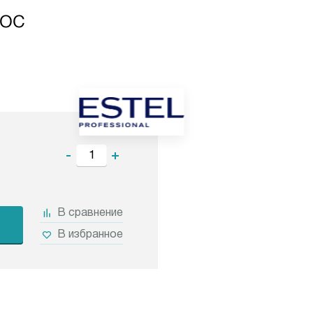
лос
-
+
В сравнение
В избранное