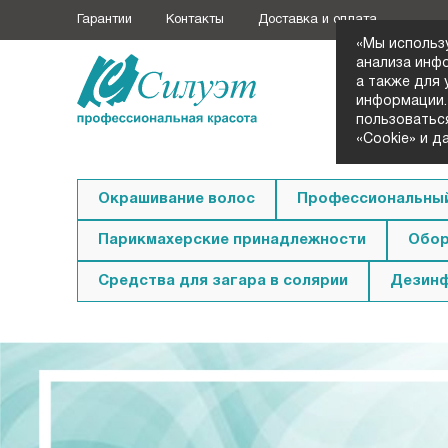
Гарантии
Контакты
Доставка и оплата
«Мы использ
анализа инф
а также для
+7 (3852
информации.
Заказать з
пользоватьс
«Cookie» и д
Окрашивание волос
Профессиональный
Парикмахерские принадлежности
Обор
Средства для загара в солярии
Дезин