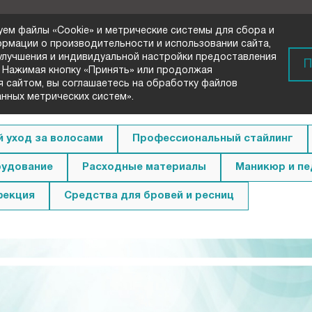
уем файлы «Cookie» и метрические системы для сбора и
ормации о производительности и использовании сайта,
 улучшения и индивидуальной настройки предоставления
) 72-33-00
П
 Нажимая кнопку «Принять» или продолжая
вонок
я сайтом, вы соглашаетесь на обработку файлов
анных метрических систем».
 уход за волосами
Профессиональный стайлинг
удование
Расходные материалы
Маникюр и п
фекция
Средства для бровей и ресниц