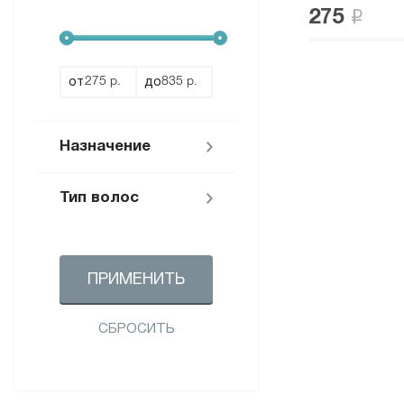
275
OTIUM WINTERIA (
1
)
от
до
Назначение
Тип волос
Антистатик (
1
)
Окрашивание и
уход (
1
)
Для всех типов (
2
)
ПРИМЕНИТЬ
СБРОСИТЬ