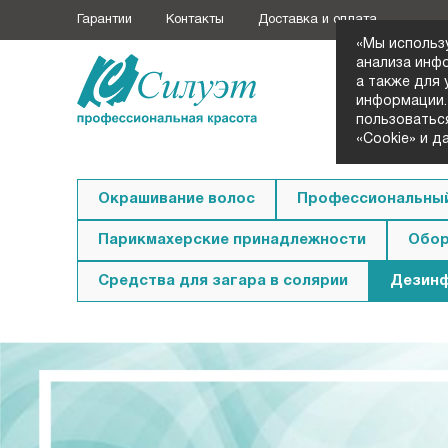
Гарантии
Контакты
Доставка и оплата
«Мы использ
анализа инф
а также для
+7 (3852
информации.
Заказать з
пользоватьс
«Cookie» и д
Окрашивание волос
Профессиональный
Парикмахерские принадлежности
Обор
Средства для загара в солярии
Дезин