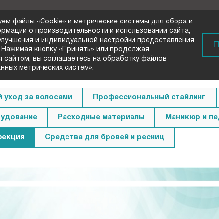
уем файлы «Cookie» и метрические системы для сбора и
ормации о производительности и использовании сайта,
 улучшения и индивидуальной настройки предоставления
) 72-33-00
П
 Нажимая кнопку «Принять» или продолжая
вонок
я сайтом, вы соглашаетесь на обработку файлов
анных метрических систем».
 уход за волосами
Профессиональный стайлинг
удование
Расходные материалы
Маникюр и п
фекция
Средства для бровей и ресниц