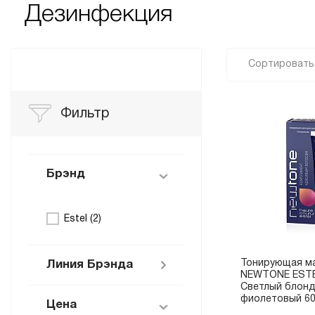
Дезинфекция
Сортировать 
Фильтр
Брэнд
Estel (
2
)
Тонирующая ма
Линия Брэнда
NEWTONE ESTE
Светлый блон
фиолетовый 60
Цена
NEWTONE (
1
)