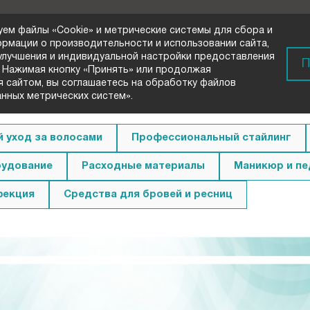
уем файлы «Cookie» и метрические системы для сбора и
ормации о производительности и использовании сайта,
 улучшения и индивидуальной настройки предоставления
) 72-33-00
П
 Нажимая кнопку «Принять» или продолжая
вонок
я сайтом, вы соглашаетесь на обработку файлов
анных метрических систем».
 уход за волосами
Профессиональный стайлинг
удование
Расходные материалы
Маникюр и п
фекция
Средства для бровей и ресниц