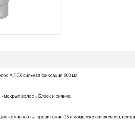
олос AIREX cильная фиксация 200 мл.
«мокрых волос». Блеск и сияние.
е компоненты, провитамин В5 и комплекс силоксанов, прид