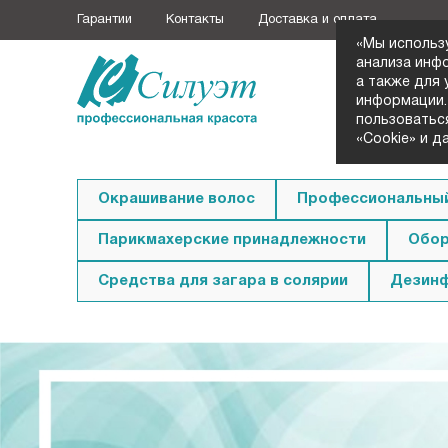
Гарантии
Контакты
Доставка и оплата
«Мы использ
анализа инф
а также для
+7 (3852
информации.
Заказать з
пользоватьс
«Cookie» и д
Окрашивание волос
Профессиональный
Парикмахерские принадлежности
Обор
Средства для загара в солярии
Дезин