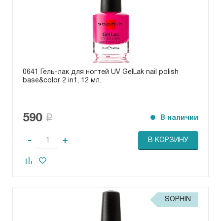
0641 Гель-лак для ногтей UV GelLak nail polish
base&color 2 in1, 12 мл.
590
В наличии
-
+
В КОРЗИНУ
SOPHIN