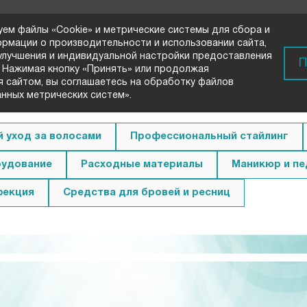
уем файлы «Cookie» и метрические системы для сбора и
ормации о производительности и использовании сайта,
 улучшения и индивидуальной настройки предоставления
) 72-33-00
П
 Нажимая кнопку «Принять» или продолжая
вонок
я сайтом, вы соглашаетесь на обработку файлов
анных метрических систем».
 уход за волосами
Профессиональный стайлинг
удование
Расходные материалы
Маникюр и п
фекция
Средства для бровей и ресниц