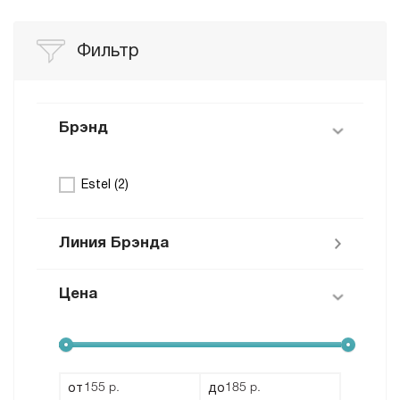
Фильтр
Брэнд
Estel (
2
)
Линия Брэнда
Цена
Princess Essex (
1
)
DeLuxe (
1
)
от
до