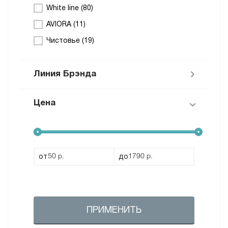
White line (
80
)
AVIORA (
11
)
Чистовье (
19
)
Линия Брэнда
Цена
Расходные материалы White Line (
80
)
Расходные материалы M’USE (
4
)
от
до
ПРИМЕНИТЬ