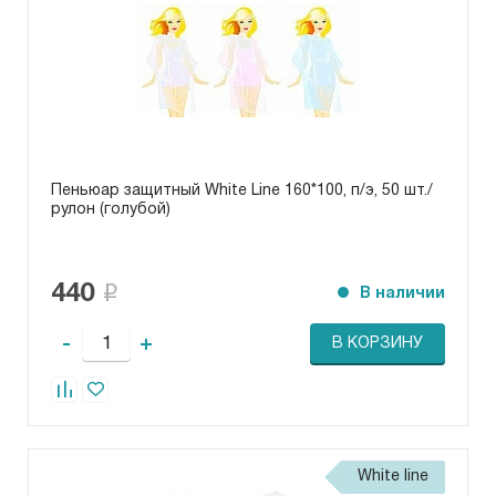
Пеньюар защитный White Line 160*100, п/э, 50 шт./
рулон (голубой)
440
В наличии
-
+
В КОРЗИНУ
White line