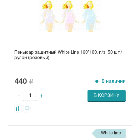
Пеньюар защитный White Line 160*100, п/э, 50 шт./
рулон (розовый)
440
В наличии
-
+
В КОРЗИНУ
White line