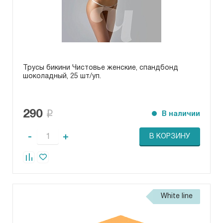
Трусы бикини Чистовье женские, спандбонд
шоколадный, 25 шт/уп.
290
В наличии
-
+
В КОРЗИНУ
White line