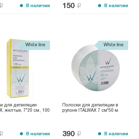
150
В наличии
В наличии
White line
White line
и для депиляции
Полоски для депиляции в
, желтые, 7*20 см., 100
рулоне ITALWAX 7 см*50 м.
390
В наличии
В наличии