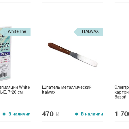
White line
ITALWAX
епиляции White
Шпатель металлический
Электр
Е, 7*20 см,
Italwax
картри
базой
470
1 7
В наличии
В наличии