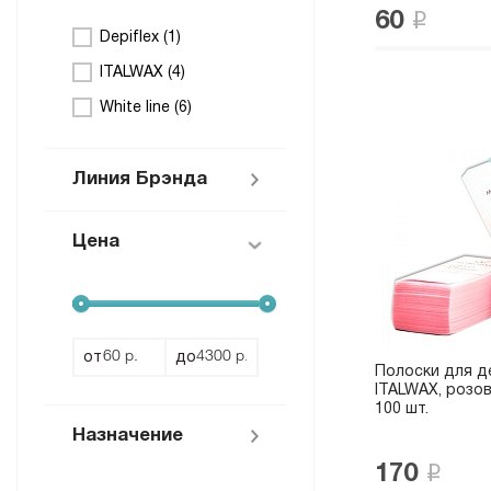
60
Depiflex (
1
)
ITALWAX (
4
)
White line (
6
)
Линия Брэнда
Цена
Расходные
материалы White
Line (
6
)
от
до
Полоски для д
ITALWAX, розовы
100 шт.
Назначение
170