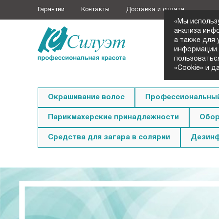
Гарантии
Контакты
Доставка и оплата
«Мы использ
анализа инф
а также для
+7 (3852
информации.
Заказать з
пользоватьс
«Cookie» и д
Окрашивание волос
Профессиональный
Парикмахерские принадлежности
Обор
Средства для загара в солярии
Дезин