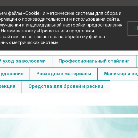
уем файлы «Cookie» и метрические системы для сбора и
ормации о производительности и использовании сайта,
 улучшения и индивидуальной настройки предоставления
) 72-33-00
П
 Нажимая кнопку «Принять» или продолжая
вонок
я сайтом, вы соглашаетесь на обработку файлов
анных метрических систем».
 уход за волосами
Профессиональный стайлинг
удование
Расходные материалы
Маникюр и п
фекция
Средства для бровей и ресниц