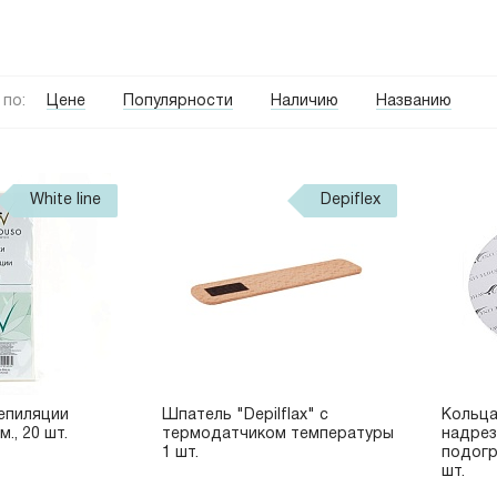
по:
Цене
Популярности
Наличию
Названию
White line
Depiflex
епиляции
Шпатель "Depilflax" с
Кольца
м., 20 шт.
термодатчиком температуры
надрез
1 шт.
подогр
шт.