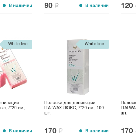
90
120
В наличии
В наличии
White line
White line
епиляции
Полоски для депиляции
Полоск
е, 7*20 см.,
ITALWAX ЛЮКС, 7*20 см., 100
ITALWAX
шт.
шт.
170
170
В наличии
В наличии