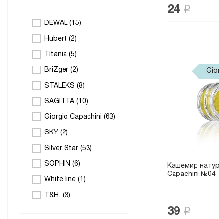
24
DEWAL (
15
)
Hubert (
2
)
Titania (
5
)
BriZger (
2
)
Gio
STALEKS (
8
)
SAGITTA (
10
)
Giorgio Capachini (
63
)
SKY (
2
)
Silver Star (
53
)
SOPHIN (
6
)
Кашемир натур
Capachini №04
White line (
1
)
T&H (
3
)
39