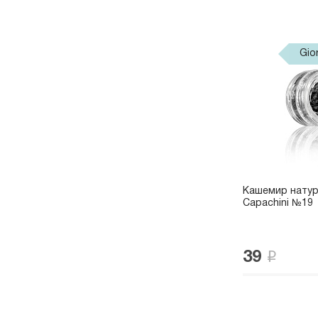
Gio
Кашемир натур
Capachini №19
39