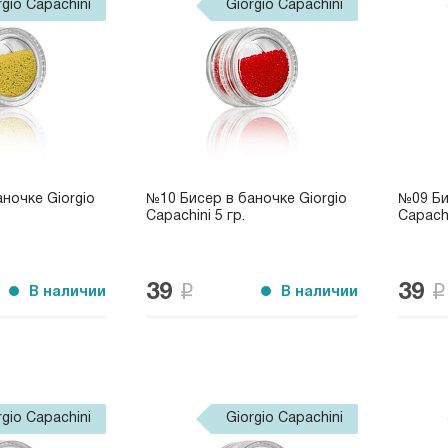
rgio Capachini
Giorgio Capachini
ночке Giorgio
№10 Бисер в баночке Giorgio
№09 Би
Capachini 5 гр.
Capachi
39
39
В наличии
В наличии
rgio Capachini
Giorgio Capachini