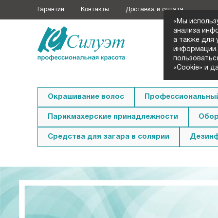
Гарантии
Контакты
Доставка и оплата
«Мы использ
анализа инф
а также для
+7 (3852
информации.
Заказать з
пользоватьс
«Cookie» и д
Окрашивание волос
Профессиональный
Парикмахерские принадлежности
Обор
Средства для загара в солярии
Дезин