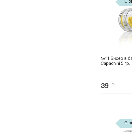
Gio
№11 Бисер в ба
Capachini 5 гр.
39
Gio