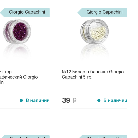
Giorgio Capachini
Giorgio Capachini
иттер
№12 Бисер в баночке Giorgio
афический Giorgio
Capachini 5 гр.
ini
39
В наличии
В наличии