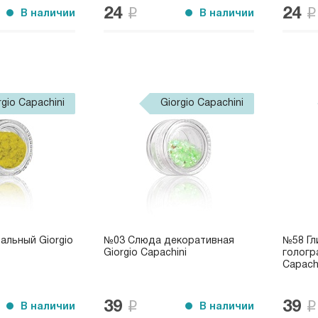
24
24
В наличии
В наличии
rgio Capachini
Giorgio Capachini
альный Giorgio
№03 Слюда декоративная
№58 Гл
Giorgio Capachini
гологр
Capach
39
39
В наличии
В наличии