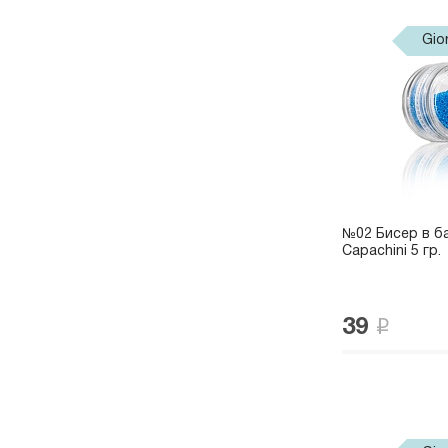
Gio
№02 Бисер в ба
Capachini 5 гр.
39