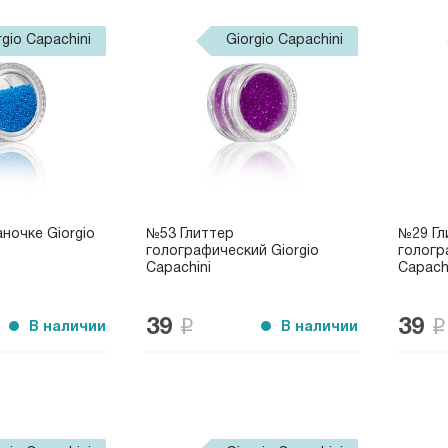
rgio Capachini
Giorgio Capachini
ночке Giorgio
№53 Глиттер
№29 Гл
голографический Giorgio
гологр
Capachini
Capach
39
39
В наличии
В наличии