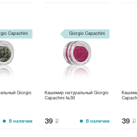
rgio Capachini
Giorgio Capachini
альный Giorgio
Кашемир натуральный Giorgio
Кашеми
Capachini №30
Capach
39
39
В наличии
В наличии