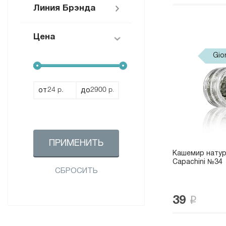
Линия Брэнда
Цена
Расходные
материалы White
Gio
Line (
1
)
от
до
ПРИМЕНИТЬ
Кашемир натур
Capachini №34
СБРОСИТЬ
39