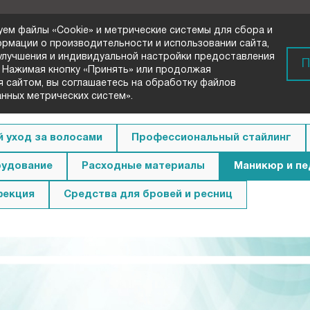
уем файлы «Cookie» и метрические системы для сбора и
ормации о производительности и использовании сайта,
 улучшения и индивидуальной настройки предоставления
) 72-33-00
П
 Нажимая кнопку «Принять» или продолжая
вонок
я сайтом, вы соглашаетесь на обработку файлов
анных метрических систем».
 уход за волосами
Профессиональный стайлинг
удование
Расходные материалы
Маникюр и п
фекция
Средства для бровей и ресниц