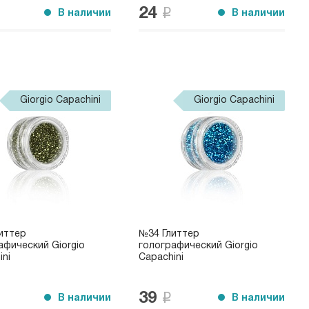
24
В наличии
В наличии
Giorgio Capachini
Giorgio Capachini
иттер
№34 Глиттер
афический Giorgio
голографический Giorgio
ini
Capachini
39
В наличии
В наличии