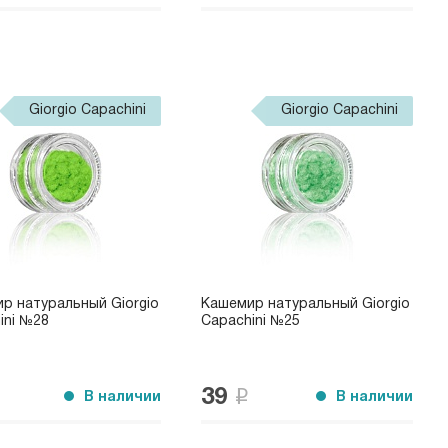
Giorgio Capachini
Giorgio Capachini
р натуральный Giorgio
Кашемир натуральный Giorgio
ini №28
Capachini №25
39
В наличии
В наличии