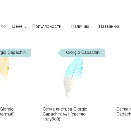
по:
Цене
Популярности
Наличию
Названию
rgio Capachini
Giorgio Capachini
Giorgio
Сетка листьев Giorgio
Сетка 
желтый)
Capachini №1 (светло-
Capach
голубой)