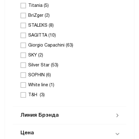
Titania (
5
)
BriZger (
2
)
STALEKS (
8
)
SAGITTA (
10
)
Giorgio Capachini (
63
)
SKY (
2
)
Silver Star (
53
)
SOPHIN (
6
)
White line (
1
)
T&H (
3
)
Линия Брэнда
Цена
Расходные материалы White Line (
1
)