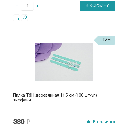
-
+
В КОРЗИНУ
T&H
Пилка T&H деревянная 11,5 см (100 шт/уп)
тиффани
380
В наличии