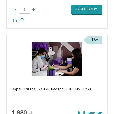
-
+
В КОРЗИНУ
T&H
Экран T&H защитный, настольный 3мм 50*50
1 980
В наличии