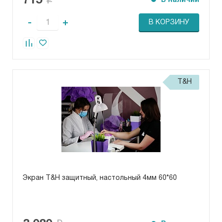
715
В наличии
-
+
В КОРЗИНУ
T&H
Экран T&H защитный, настольный 4мм 60*60