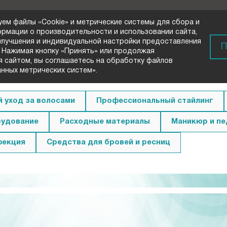
уем файлы «Cookie» и метрические системы для сбора и
ормации о производительности и использовании сайта,
 улучшения и индивидуальной настройки предоставления
) 72-33-00
П
 Нажимая кнопку «Принять» или продолжая
вонок
я сайтом, вы соглашаетесь на обработку файлов
анных метрических систем».
 уход за волосами
Профессиональный стайлинг
удование
Расходные материалы
Маникюр и п
фекция
Средства для бровей и ресниц