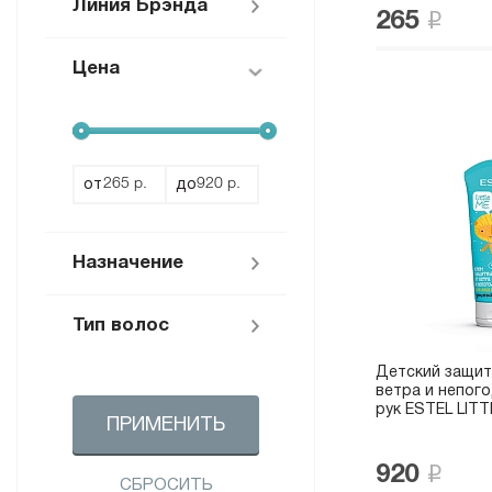
Линия Брэнда
265
Цена
Little Me (
5
)
OTIUM SUMMER (
1
)
от
до
Назначение
Тип волос
Защита от
солнца (
1
)
Детский защит
ветра и непого
Для детей (
5
)
Для всех типов (
1
)
рук ESTEL LITT
ПРИМЕНИТЬ
920
СБРОСИТЬ