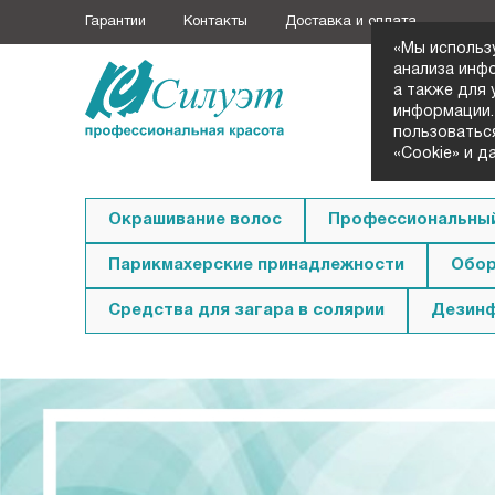
Гарантии
Контакты
Доставка и оплата
«Мы использ
анализа инф
а также для
+7 (3852
информации.
Заказать з
пользоватьс
«Cookie» и д
Окрашивание волос
Профессиональный
Парикмахерские принадлежности
Обор
Средства для загара в солярии
Дезин