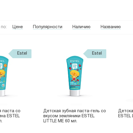
по:
Цене
Популярности
Наличию
Названию
Estel
Estel
я паста со
Детская зубная паста-гель со
Детска
ина ESTEL
вкусом земляники ESTEL
ESTEL 
л.
LITTLE ME 60 мл.