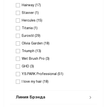
Hairway (
17
)
Stavver (
1
)
Hercules (
15
)
Titania (
1
)
Eurostil (
29
)
Olivia Garden (
18
)
Triumph (
13
)
Wet Brush Pro (
3
)
GHD (
3
)
Y.S.PARK Professional (
51
)
I love my hair (
18
)
Линия Брэнда