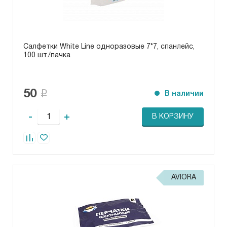
Салфетки White Line одноразовые 7*7, спанлейс,
100 шт./пачка
50
В наличии
-
+
В КОРЗИНУ
AVIORA