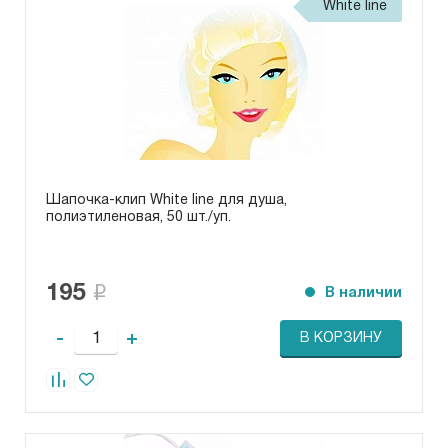
White line
Шапочка-клип White line для душа,
полиэтиленовая, 50 шт./уп.
195
В наличии
-
+
В КОРЗИНУ