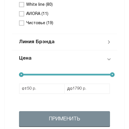
White line (
80
)
AVIORA (
11
)
Чистовье (
19
)
Линия Брэнда
Цена
Расходные материалы White Line (
80
)
Расходные материалы M’USE (
4
)
от
до
ПРИМЕНИТЬ