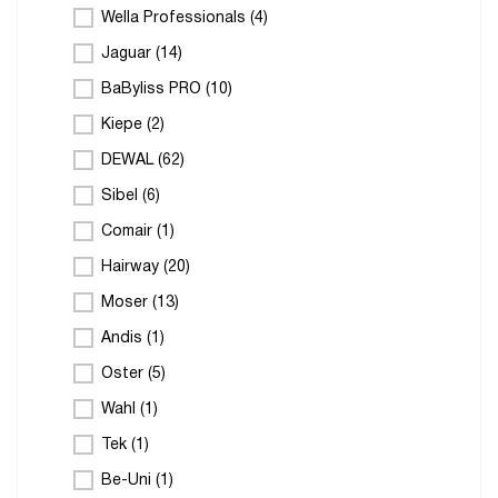
Wella Professionals (
4
)
Jaguar (
14
)
BaByliss PRO (
10
)
Kiepe (
2
)
DEWAL (
62
)
Sibel (
6
)
Comair (
1
)
Hairway (
20
)
Moser (
13
)
Andis (
1
)
Oster (
5
)
Wahl (
1
)
Tek (
1
)
Be-Uni (
1
)