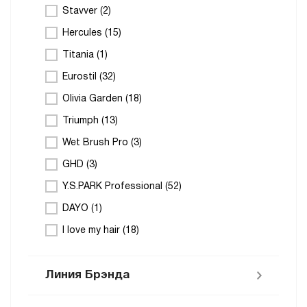
Stavver (
2
)
Hercules (
15
)
Titania (
1
)
Eurostil (
32
)
Olivia Garden (
18
)
Triumph (
13
)
Wet Brush Pro (
3
)
GHD (
3
)
Y.S.PARK Professional (
52
)
DAYO (
1
)
I love my hair (
18
)
Линия Брэнда