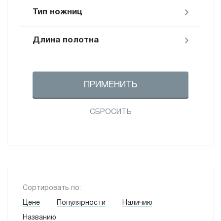
Тройная (волна) (
1
)
Тип ножниц
10 (
1
)
Плойка гофре (
1
)
55 (
1
)
Длина полотна
Набор ножниц (
2
)
65 (
1
)
Прямые (
11
)
79 (
1
)
5,5" (
6
)
Филировочные (
7
)
700 (
1
)
ПРИМЕНИТЬ
5,25" (
1
)
2100 (
1
)
5" (
3
)
2200 (
1
)
СБРОСИТЬ
6,5" (
7
)
2000 (
3
)
6,75 (
3
)
2400 (
1
)
2300 (
1
)
Сортировать по:
Цене
Популярности
Наличию
Названию