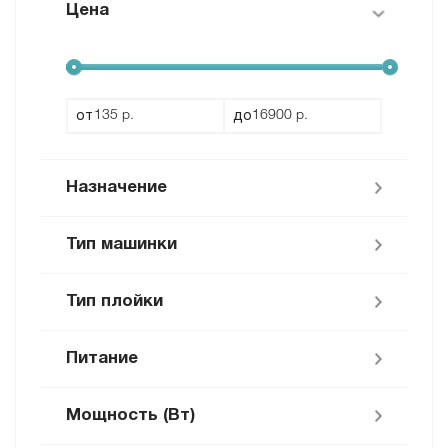
Цена
Wella Аксессуары (
1
)
от
до
Назначение
Тип машинки
Стрижка волос, слайсинг (
5
)
Стрижка волос, филировка (
5
)
Тип плойки
Вибрационная (
1
)
Стрижка волос, прямой срез (
4
)
Питание
Цилиндрическая (круглая) (
2
)
Конуская (коническая) (
1
)
Мощность (Вт)
Сеть (
1
)
Спиральная (
1
)