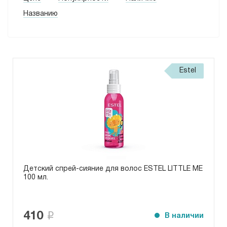
Для оттенков блонд (
2
)
Названию
Ежедневный уход (
1
)
Estel
Детский спрей-сияние для волос ESTEL LITTLE ME
100 мл.
410
В наличии