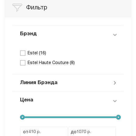
Фильтр
Брэнд
Estel (
16
)
Estel Haute Couture (
8
)
Линия Брэнда
Цена
Curex (
5
)
OTIUM (
3
)
Prima Blonde (
1
)
Little Me (
2
)
от
до