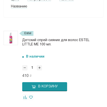
Для оттенков блонд (
2
)
Названию
Ежедневный уход (
1
)
Estel
Детский спрей-сияние для волос ESTEL
LITTLE ME 100 мл.
В наличии
410
В КОРЗИНУ