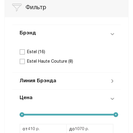
Фильтр
Брэнд
Estel (
16
)
Estel Haute Couture (
8
)
Линия Брэнда
Цена
Curex (
5
)
OTIUM (
3
)
Prima Blonde (
1
)
Little Me (
2
)
от
до